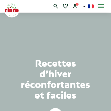
Skip
menu
search
favorite
person
to
content
Recettes
d’hiver
réconfortantes
et faciles