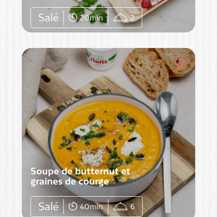
Salé
20min
2
favorite
Soupe de butternut et
graines de courge
Salé
40min
6