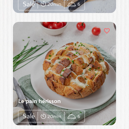
Salé
20min
6
favorite
Le pain hérisson
Salé
20min
6