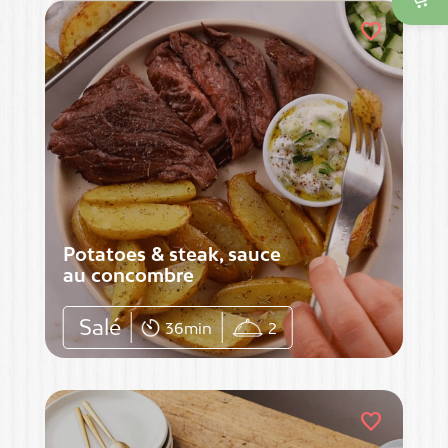

favorite
Potatoes & steak, sauce
au concombre
Salé
36min
2
favorite