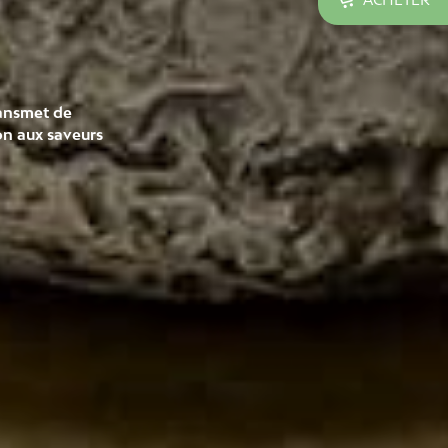

ransmet de
on aux saveurs