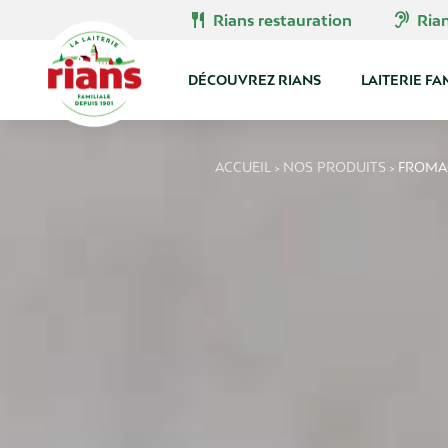
Skip
restaurant
hearing
Rians restauration
Ria
to
content
DÉCOUVREZ RIANS
LAITERIE FA
ACCUEIL
NOS PRODUITS
FROMA
>
>