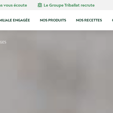
diversity_4
ns vous écoute
Le Groupe Triballat recrute
MILIALE ENGAGÉE
NOS PRODUITS
NOS RECETTES
GES