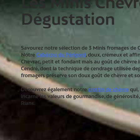
Les Minis Chèvr
Dégustation
Savourez notre sélection de 3 Minis fromages de 
Notre
Cabécou du Périgord
, doux, crémeux et affi
Chevrac, petit et fondant mais au goût de chèvre 
Cendré, dont la technique de cendrage utilisée dep
fromagers préserve son doux goût de chèvre et son
Découvrez également notre
crottin de chèvre
qui,
incarne les valeurs de gourmandise, de générosité, 
Rians.