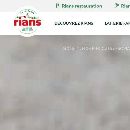
Skip
restaurant
hearing
Rians restauration
Ria
to
content
DÉCOUVREZ RIANS
LAITERIE FA
ACCUEIL
NOS PRODUITS
FROMA
>
>