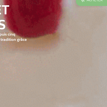

ET
S
puis cinq
tradition grâce