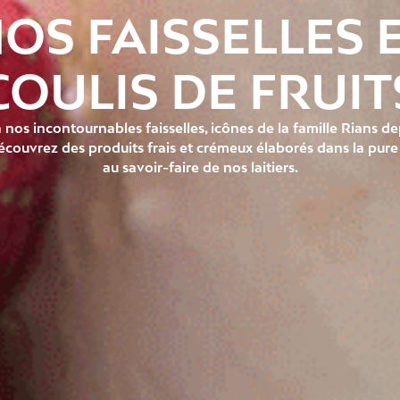
OS FAISSELLES 
COULIS DE FRUIT
 nos incontournables faisselles, icônes de la famille Rians de
écouvrez des produits frais et crémeux élaborés dans la pure 
au savoir-faire de nos laitiers.