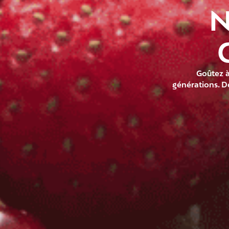
N
Goûtez à
générations. D