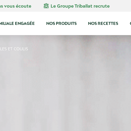
diversity_4
ns vous écoute
Le Groupe Triballat recrute
MILIALE ENGAGÉE
NOS PRODUITS
NOS RECETTES
LLES ET COULIS