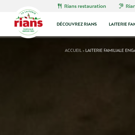
Skip
restaurant
hearing
Rians restauration
Ria
to
content
DÉCOUVREZ RIANS
LAITERIE FA
ACCUEIL
LAITERIE FAMILIALE EN
>