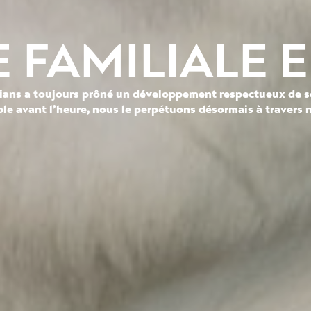
E FAMILIALE
e Rians a toujours prôné un développement respectueux de
able avant l’heure, nous le perpétuons désormais à travers