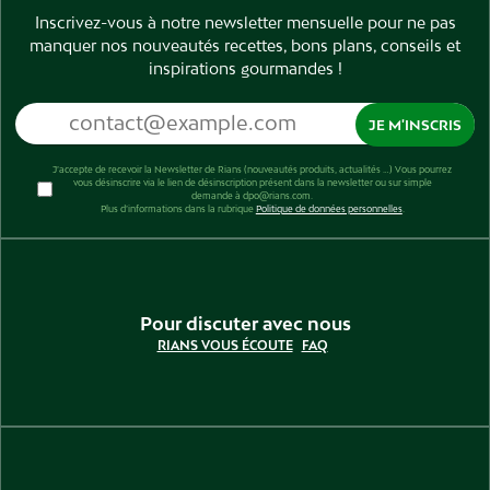
Inscrivez-vous à notre newsletter mensuelle pour ne pas
manquer nos nouveautés recettes, bons plans, conseils et
inspirations gourmandes !
J’accepte de recevoir la Newsletter de Rians (nouveautés produits, actualités …) Vous pourrez
vous désinscrire via le lien de désinscription présent dans la newsletter ou sur simple
demande à dpo@rians.com.
Plus d’informations dans la rubrique
Politique de données personnelles
.
Pour discuter avec nous
RIANS VOUS ÉCOUTE
FAQ