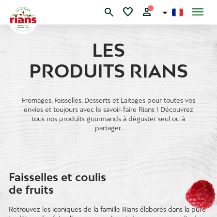
Skip
menu
search
favorite
person
to
content
LES
PRODUITS RIANS
Fromages, Faisselles, Desserts et Laitages pour toutes vos
envies et toujours avec le savoir-faire Rians ! Découvrez
tous nos produits gourmands à déguster seul ou à
partager.
Faisselles et coulis
de fruits
Retrouvez les iconiques de la famille Rians élaborés dans la pure