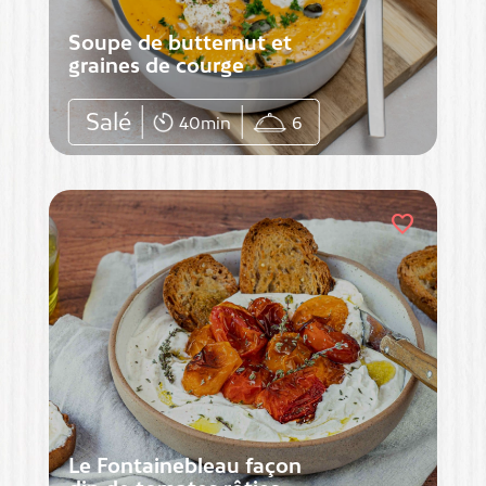
Soupe de butternut et
graines de courge
Salé
40min
6
favorite
Le Fontainebleau façon