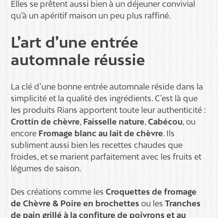
Elles se prêtent aussi bien à un déjeuner convivial
qu’à un apéritif maison un peu plus raffiné.
L’art d’une entrée
automnale réussie
La clé d’une bonne entrée automnale réside dans la
simplicité et la qualité des ingrédients. C’est là que
les produits Rians apportent toute leur authenticité :
Crottin de chèvre
,
Faisselle nature
,
Cabécou
, ou
encore
Fromage blanc au lait de chèvre
. Ils
subliment aussi bien les recettes chaudes que
froides, et se marient parfaitement avec les fruits et
légumes de saison.
Des créations comme les
Croquettes de fromage
de Chèvre & Poire en brochettes
ou les
Tranches
de pain grillé à la confiture de poivrons et au