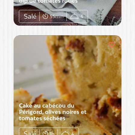
dip de tomates rôties
Salé
55min
4
favorite
Cake au cabécou du
Périgord, olives noires et
tomates séchées
Salé
1h
4