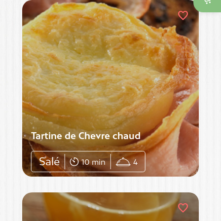

favorite
Tartine de Chevre chaud
Salé
10 min
4
favorite