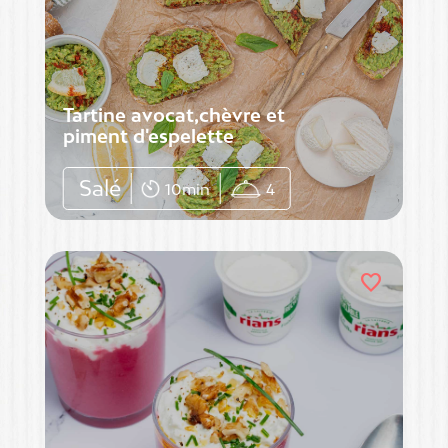
Tartine avocat,chèvre et
piment d'espelette
Salé
10min
4
favorite