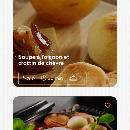
Soupe à l'oignon et
crottin de chèvre
Salé
20 min
4
favorite