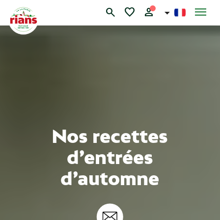
Skip
menu
search
favorite
person
to
content
Nos recettes
d’entrées
d’automne