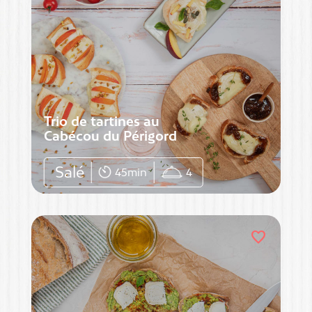
Trio de tartines au
Cabécou du Périgord
Salé
45min
4
favorite