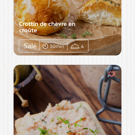
Crottin de chèvre en
croûte
Salé
30min
4
favorite