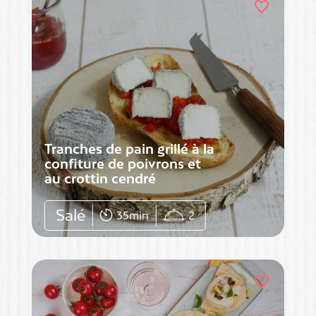
favorite
Tranches de pain grillé à la
confiture de poivrons et
au crottin cendré
Salé
35min
2
favorite