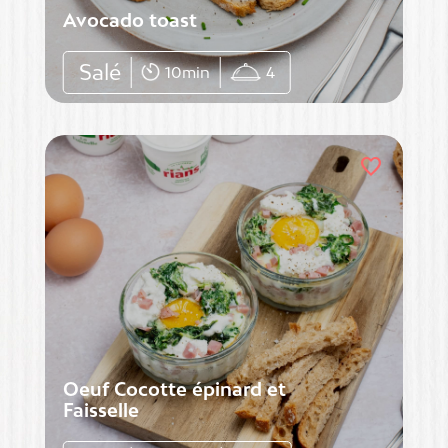
Avocado toast
Salé
10min
4
favorite
Oeuf Cocotte épinard et
Faisselle