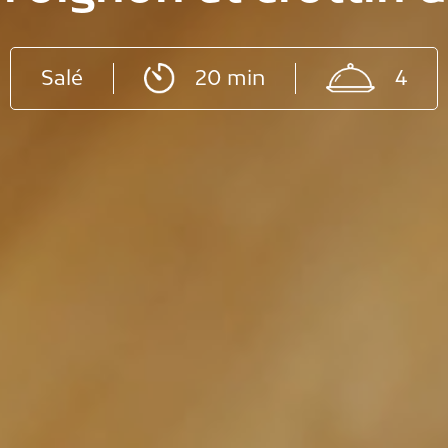
Salé
20 min
4