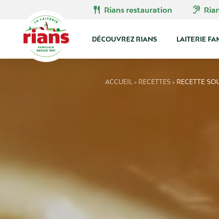
Skip
restaurant
hearing
Rians restauration
Ria
to
content
DÉCOUVREZ RIANS
LAITERIE FA
ACCUEIL
RECETTES
RECETTE SO
>
>