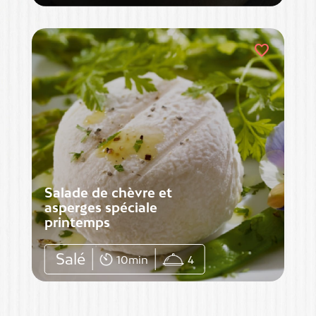
favorite
Salade de chèvre et
asperges spéciale
printemps
Salé
10min
4