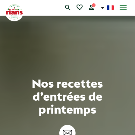
Skip
menu
search
favorite
person
to
content
Nos recettes
d’entrées de
printemps