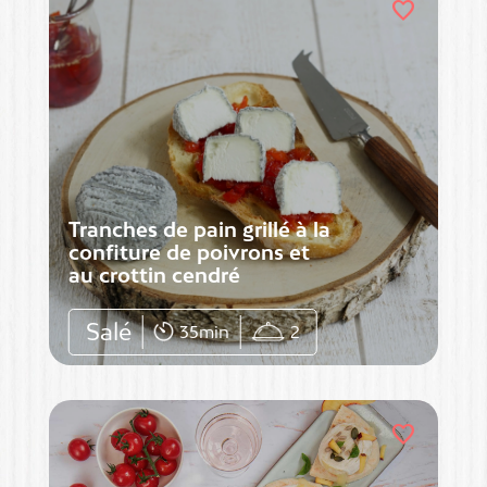
favorite
Tranches de pain grillé à la
confiture de poivrons et
au crottin cendré
Salé
35min
2
favorite