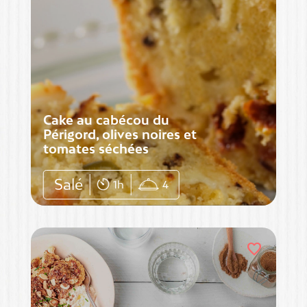
Cake au cabécou du
Périgord, olives noires et
tomates séchées
Salé
1h
4
favorite