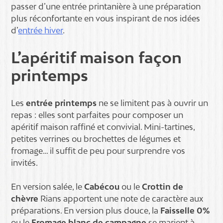
passer d’une entrée printanière à une préparation
plus réconfortante en vous inspirant de nos idées
d’
entrée hiver
.
L’apéritif maison façon
printemps
Les
entrée printemps
ne se limitent pas à ouvrir un
repas : elles sont parfaites pour composer un
apéritif maison raffiné et convivial. Mini-tartines,
petites verrines ou brochettes de légumes et
fromage… il suffit de peu pour surprendre vos
invités.
En version salée, le
Cabécou
ou le
Crottin de
chèvre
Rians apportent une note de caractère aux
préparations. En version plus douce, la
Faisselle 0%
ou le
Fromage blanc de campagne
se marient à