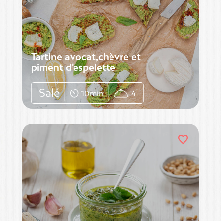
Tartine avocat,chèvre et
piment d'espelette
Salé
10min
4
favorite