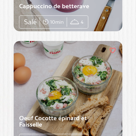
Cappuccino de betterave
Salé
10min
4
favorite
Oeuf Cocotte épinard et
Faisselle