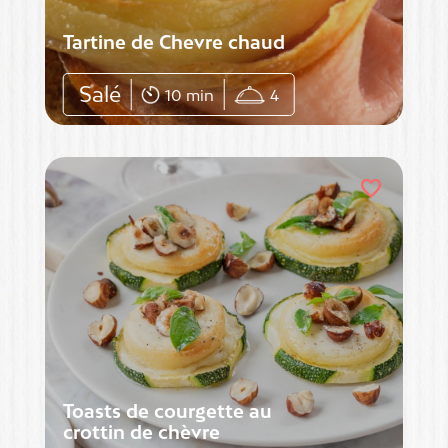
Tartine de Chevre chaud
Salé
10 min
4
favorite
Toasts de courgette au
crottin de chèvre