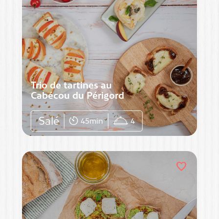
Trio de tartines au
Cabécou du Périgord
Salé
45min
4
favorite