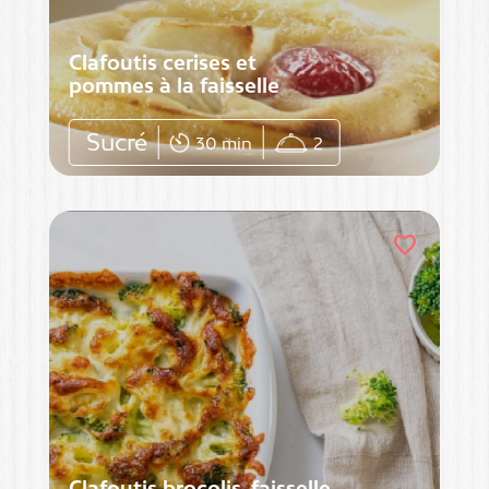
Clafoutis cerises et
pommes à la faisselle
Sucré
30 min
2
favorite
Clafoutis brocolis, faisselle