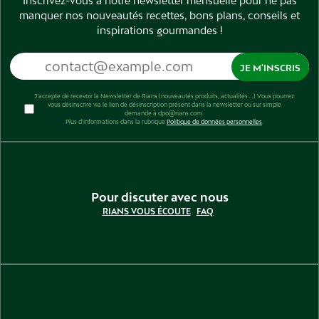
Inscrivez-vous à notre newsletter mensuelle pour ne pas
manquer nos nouveautés recettes, bons plans, conseils et
inspirations gourmandes !
J’accepte de recevoir la Newsletter de Rians (nouveautés produits, actualités …) Vous pourrez
vous désinscrire via le lien de désinscription présent dans la newsletter ou sur simple
demande à dpo@rians.com.
Plus d’informations dans la rubrique
Politique de données personnelles
.
Pour discuter avec nous
RIANS VOUS ÉCOUTE
FAQ