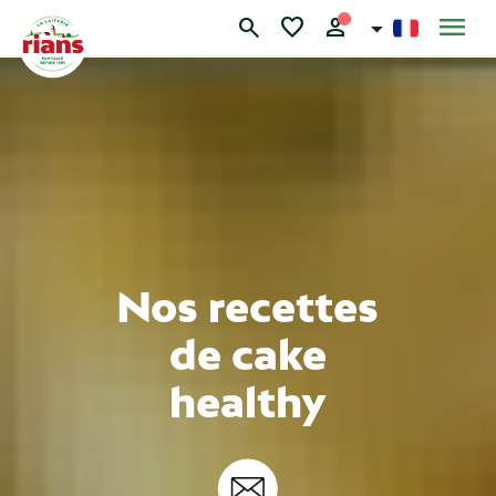
Skip
menu
search
favorite
person
to
content
Nos recettes
de cake
healthy