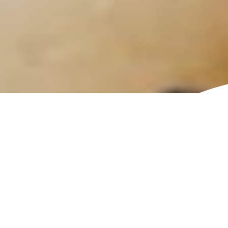
SOMMAIRE
Pain apéritif au cabécou
Crottin de chèvre mariné
Crottin de chèvre en croûte ou
brioché