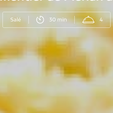
Salé
30 min
4