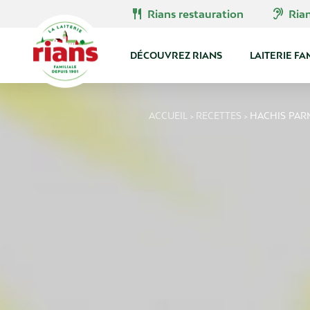
Skip
restaurant
hearing
Rians restauration
Ria
to
content
DÉCOUVREZ RIANS
LAITERIE FA
ACCUEIL
RECETTES
HACHIS PARM
>
>