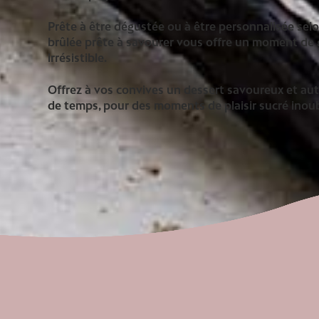
Prête à être dégustée ou à être personnalisée sel
brûlée prête à savourer vous offre un moment de
irrésistible.
Offrez à vos convives un dessert savoureux et aut
de temps, pour des moments de plaisir sucré inoub