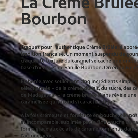
La Crème Brûlée 
Bourbon
Craquez pour l’authentique Crème Brûlée, élaborée
tradition française. Un moment suspendu de gour
craquante texture du caramel se cache une onctu
base d’oeufs et de vanille Bourbon. On en salive d
Élaborée avec seulement cinq ingrédients simple
sélectionnés – de la crème, du lait, du sucre, des 
de Madagascar – la crème brûlée Rians révèle une 
caramélisée qui la rend si caractéristique.
A la fois crémeuse et fondante en bouche, elle po
et incomparable, sublimée par la fine couche de c
forme grâce aux éclats de caramel contenus dans l
l’accompagne.