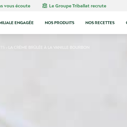
diversity_4
ns vous écoute
Le Groupe Triballat recrute
MILIALE ENGAGÉE
NOS PRODUITS
NOS RECETTES
RTS
LA CRÈME BRÛLÉE À LA VANILLE BOURBON
>