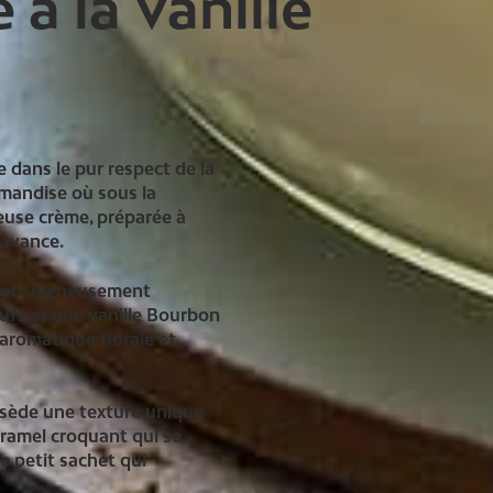
à la Vanille
 dans le pur respect de la
mandise où sous la
euse crème, préparée à
’avance.
s et soigneusement
œufs et une vanille Bourbon
aromatique florale et
ssède une texture unique
aramel croquant qui se
e petit sachet qui