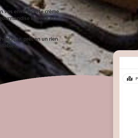
on vos envies, cette crème
 gourmandise intense et
hentique, prêt en un rien
liables.