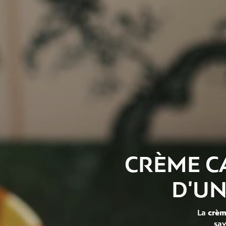
CRÈME CA
D'UN
La
crèm
sav