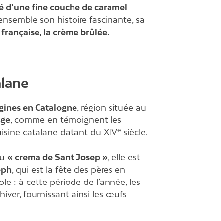
 d’une fine couche de caramel
ensemble son histoire fascinante, sa
 française, la crème brûlée.
alane
igines en Catalogne
, région située au
Âge
, comme en témoignent les
e
cuisine catalane datant du XIV
siècle.
u
« crema de Sant Josep »
, elle est
eph
, qui est la fête des pères en
ole : à cette période de l’année, les
er, fournissant ainsi les œufs