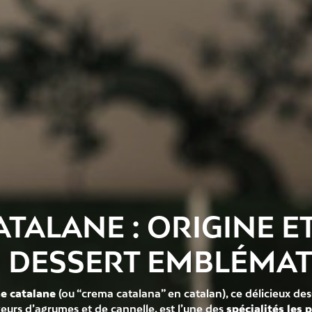
TALANE : ORIGINE E
 DESSERT EMBLÉMA
e catalane
(ou “crema catalana” en catalan), ce délicieux des
eurs d’agrumes et de cannelle, est l’une des
spécialités les 