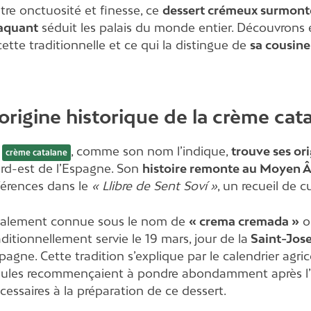
tre onctuosité et finesse, ce
dessert crémeux surmonté
aquant
séduit les palais du monde entier. Découvrons 
cette traditionnelle et ce qui la distingue de
sa cousine
’origine historique de la crème cat
a
, comme son nom l’indique,
trouve ses or
crème catalane
rd-est de l’Espagne. Son
histoire remonte au Moyen 
férences dans le
« Llibre de Sent Soví »
, un recueil de 
alement connue sous le nom de
« crema cremada »
o
aditionnellement servie le 19 mars, jour de la
Saint-Jos
pagne. Cette tradition s’explique par le calendrier agric
ules recommençaient à pondre abondamment après l’hiv
cessaires à la préparation de ce dessert.