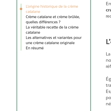
En
L’origine historique de la crème
cr
catalane
re
Crème catalane et crème brûlée,
quelles différences ?
La véritable recette de la crème
catalane
Les alternatives et variantes pour
L
une crème catalane originale
En résumé
L
no
ré
Ég
tr
Es
po
né