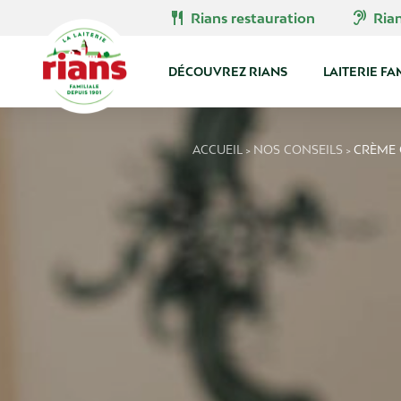
Skip
restaurant
hearing
Rians restauration
Ria
to
content
DÉCOUVREZ RIANS
LAITERIE FA
ACCUEIL
NOS CONSEILS
CRÈME 
>
>