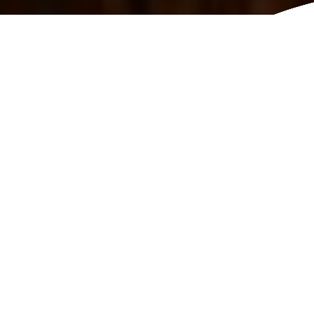
SOMMAIRE
La recette de la raclette traditionnelle
Quelles alternatives choisir pour une
raclette originale ?
Quelle quantité de fromage par
personne pour une raclette ?
Nos astuces pour une raclette réussie
Vous cherchez des idées de recettes
hivernales ?
En résumé
Le novembre 28, 2023