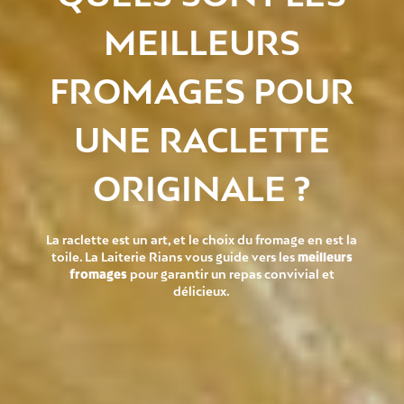
MEILLEURS
FROMAGES POUR
UNE RACLETTE
ORIGINALE ?
La raclette est un art, et le choix du fromage en est la
toile. La Laiterie Rians vous guide vers les
meilleurs
fromages
pour garantir un repas convivial et
délicieux.