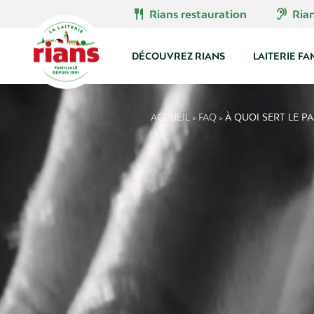
Skip
restaurant
hearing
Rians restauration
Ria
to
content
DÉCOUVREZ RIANS
LAITERIE FA
ACCUEIL
FAQ
À QUOI SERT LE PA
>
>